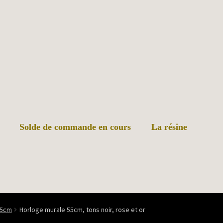
Solde de commande en cours
La résine
55cm
Horloge murale 55cm, tons noir, rose et or