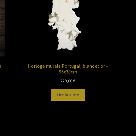
e
Horloge murale Portugal, blanc et or –
96x38cm
229,00
€
Lire la suite