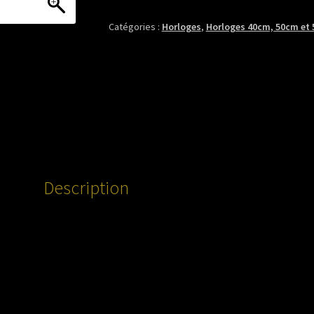
murale
55cm,
Catégories :
Horloges
,
Horloges 40cm, 50cm et
tons
noir,
rose
et
or
Description