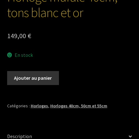
tons blanc et or
149,00
€
En stock
quantité
Ajouter au panier
de
Horloge
murale
40cm,
Catégories :
Horloges
,
Horloges 40cm, 50cm et 55cm
tons
blanc
et
Description
or